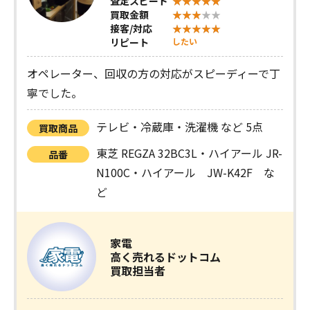
査定スピード
買取金額
接客/対応
リピート
したい
オペレーター、回収の方の対応がスピーディーで丁
寧でした。
テレビ・冷蔵庫・洗濯機 など 5点
買取商品
東芝 REGZA 32BC3L・ハイアール JR-
品番
N100C・ハイアール JW-K42F な
ど
家電
高く売れるドットコム
買取担当者