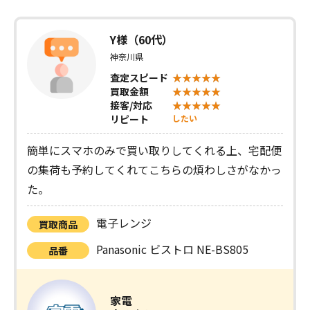
Y様（60代）
神奈川県
査定スピード
買取金額
接客/対応
リピート
したい
簡単にスマホのみで買い取りしてくれる上、宅配便
の集荷も予約してくれてこちらの煩わしさがなかっ
た。
電子レンジ
買取商品
Panasonic ビストロ NE-BS805
品番
家電