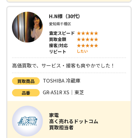
H.N様（30代）
愛知県千種区
査定スピード
買取金額
接客/対応
リピート
したい
高価買取で、サービス・接客も爽やかでした！
TOSHIBA 冷蔵庫
買取商品
GR-A51R XS｜東芝
品番
家電
高く売れるドットコム
買取担当者