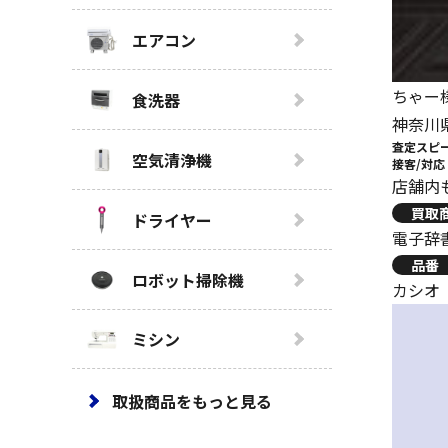
エアコン
ちゃー
食洗器
神奈川
査定スピ
空気清浄機
接客/対応
店舗内
買取
ドライヤー
電子辞
品番
ロボット掃除機
カシオ（C
ミシン
取扱商品をもっと見る