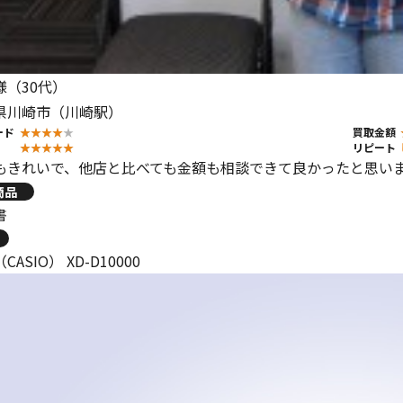
様（30代）
県川崎市（川崎駅）
ード
買取金額
リピート
もきれいで、他店と比べても金額も相談できて良かったと思い
商品
書
ASIO） XD-D10000