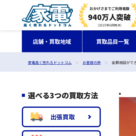
おかげさまで
ご利用者数
940万人突破
（2025年6月時点）
店舗・買取地域
買取品目一覧
家電高く売れるドットコム
お客様の声
金額相談がで
選べる3つの買取方法
出張買取