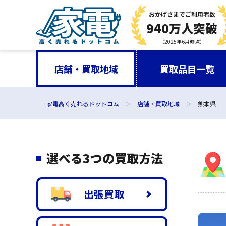
おかげさまで
ご利用者数
940万人突破
（2025年6月時点）
店舗・買取地域
買取品目一覧
家電高く売れるドットコム
店舗・買取地域
熊本県
選べる3つの買取方法
出張買取