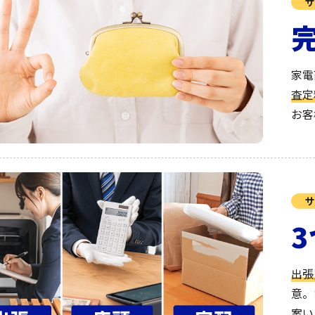
サ
家電
査定
お客
サ
出張
意。
案い