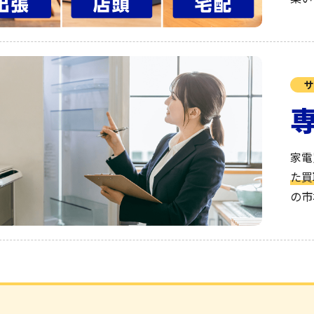
サ
家電
た買
の市