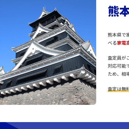
熊
熊本県で
べる
家電
査定員が
対応可能
ため、相
査定は無