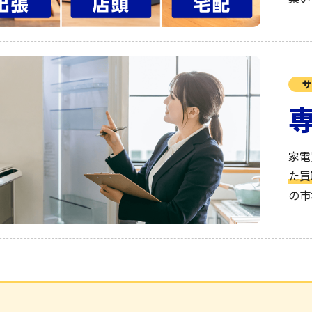
サ
家電
た買
の市