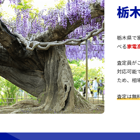
栃
栃木県で
べる
家電
査定員が
対応可能
ため、相
査定は無