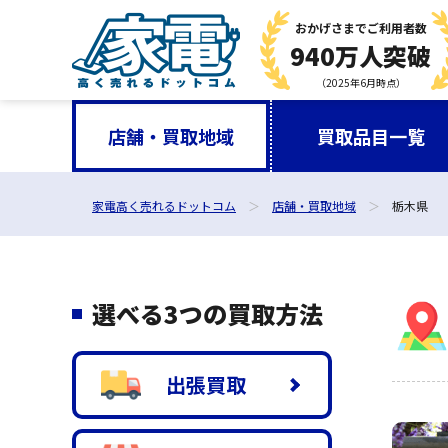
おかげさまで
ご利用者数
940万人突破
（2025年6月時点）
店舗・買取地域
買取品目一覧
家電高く売れるドットコム
店舗・買取地域
栃木県
選べる3つの買取方法
出張買取