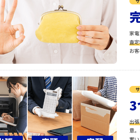
サ
家電
査定
お客
サ
出張
意。
案い