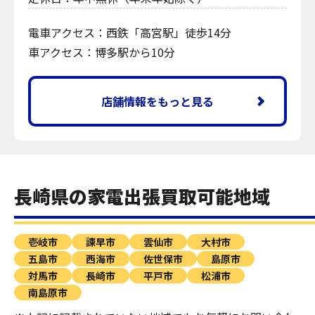
電車アクセス：西鉄「高宮駅」徒歩14分
車アクセス：博多駅から10分
店舗情報をもっと見る
長崎県の家電出張買取可能地域
壱岐市
諫早市
雲仙市
大村市
五島市
西海市
佐世保市
島原市
対馬市
長崎市
平戸市
松浦市
南島原市