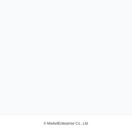
© MarketEnterprise Co., Ltd.