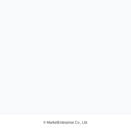
© MarketEnterprise Co., Ltd.