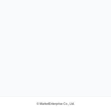
© MarketEnterprise Co., Ltd.