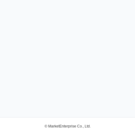
© MarketEnterprise Co., Ltd.