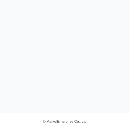
© MarketEnterprise Co., Ltd.