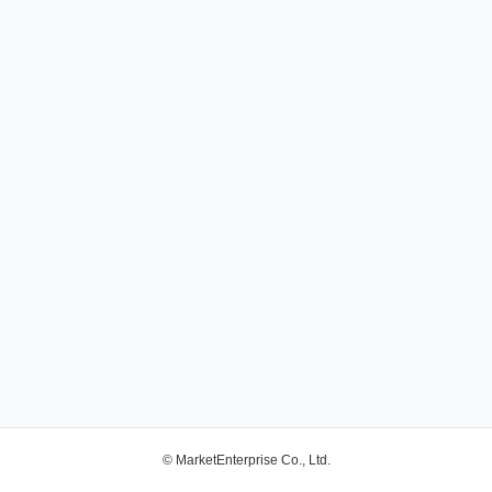
© MarketEnterprise Co., Ltd.