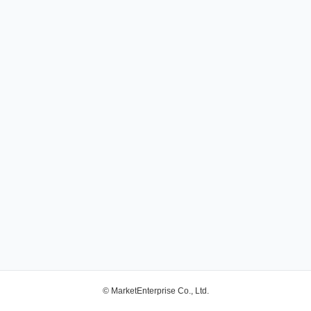
© MarketEnterprise Co., Ltd.