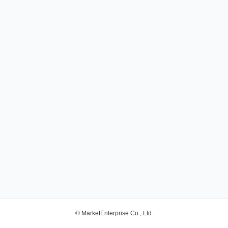
© MarketEnterprise Co., Ltd.