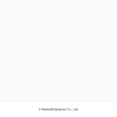
© MarketEnterprise Co., Ltd.