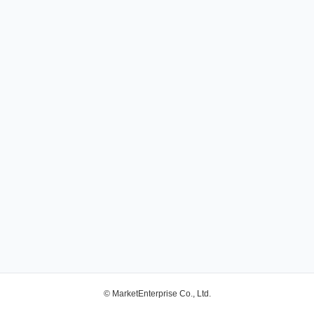
© MarketEnterprise Co., Ltd.