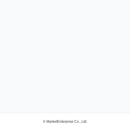
© MarketEnterprise Co., Ltd.