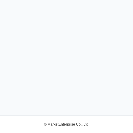
© MarketEnterprise Co., Ltd.