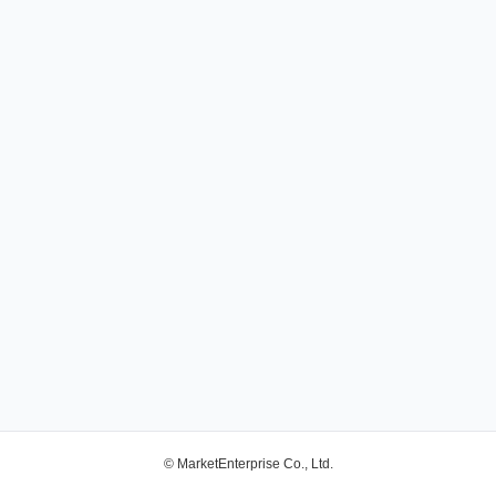
© MarketEnterprise Co., Ltd.