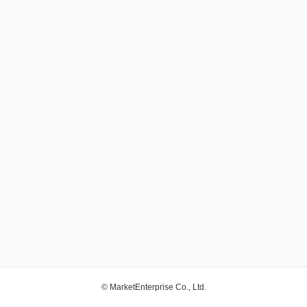
© MarketEnterprise Co., Ltd.