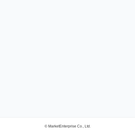
© MarketEnterprise Co., Ltd.