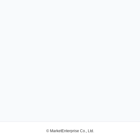
© MarketEnterprise Co., Ltd.