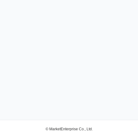
© MarketEnterprise Co., Ltd.