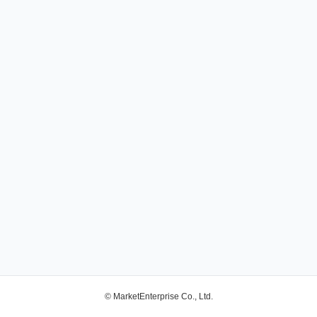
© MarketEnterprise Co., Ltd.