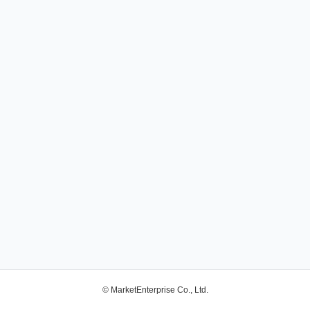
© MarketEnterprise Co., Ltd.