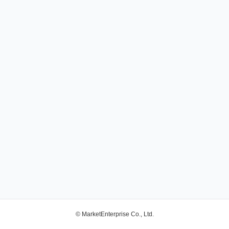
© MarketEnterprise Co., Ltd.