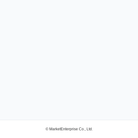
© MarketEnterprise Co., Ltd.