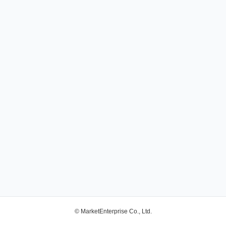
© MarketEnterprise Co., Ltd.