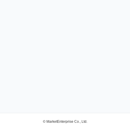
© MarketEnterprise Co., Ltd.