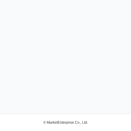
© MarketEnterprise Co., Ltd.