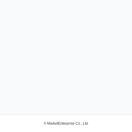
© MarketEnterprise Co., Ltd.