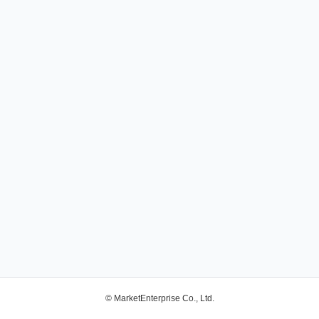
© MarketEnterprise Co., Ltd.