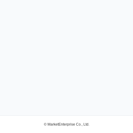
© MarketEnterprise Co., Ltd.