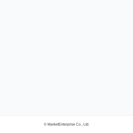
© MarketEnterprise Co., Ltd.