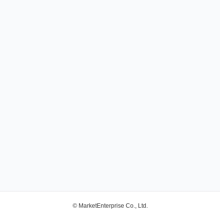
© MarketEnterprise Co., Ltd.