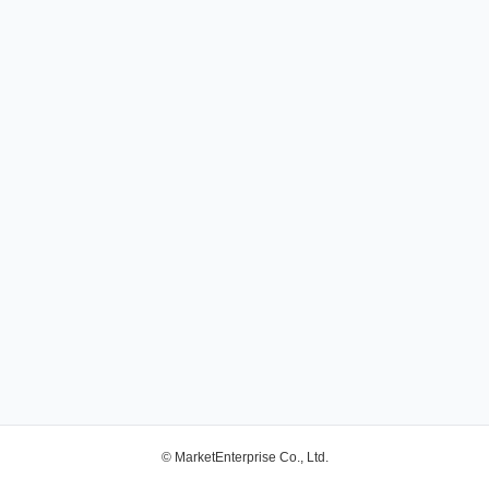
© MarketEnterprise Co., Ltd.