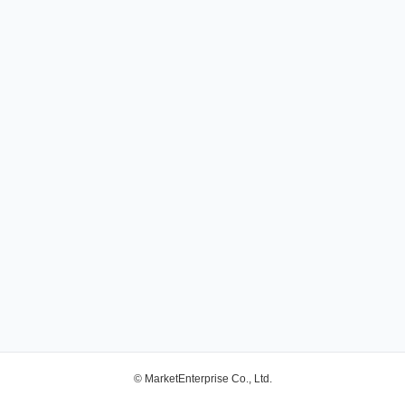
© MarketEnterprise Co., Ltd.