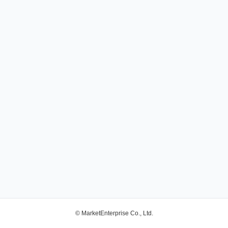
© MarketEnterprise Co., Ltd.