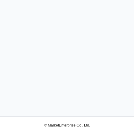
© MarketEnterprise Co., Ltd.