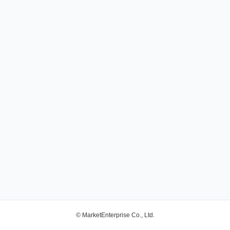
© MarketEnterprise Co., Ltd.