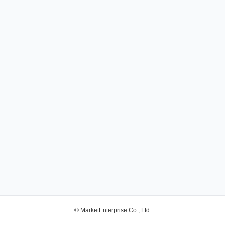
© MarketEnterprise Co., Ltd.