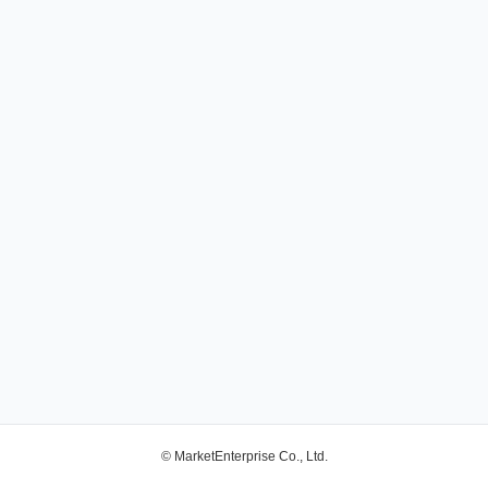
© MarketEnterprise Co., Ltd.