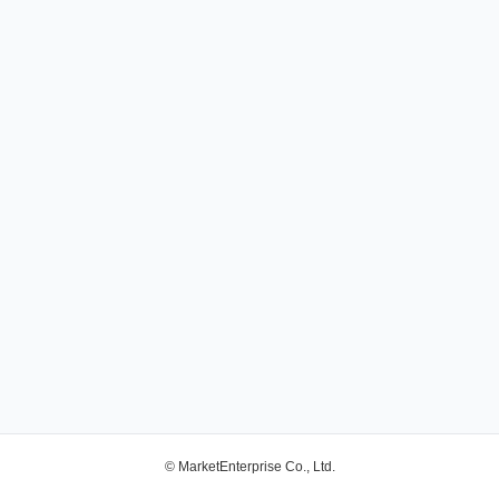
© MarketEnterprise Co., Ltd.