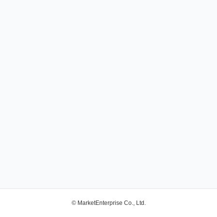
© MarketEnterprise Co., Ltd.