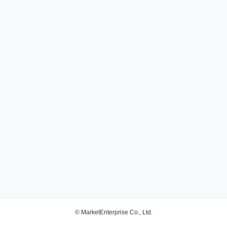
© MarketEnterprise Co., Ltd.