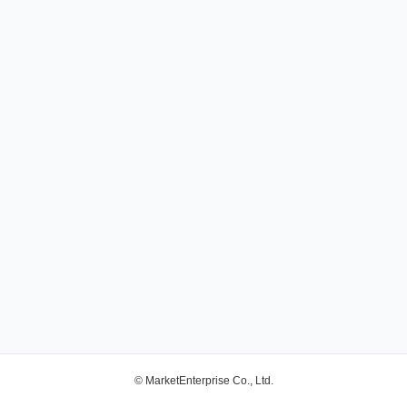
© MarketEnterprise Co., Ltd.