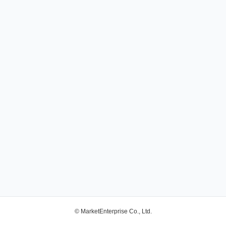
© MarketEnterprise Co., Ltd.