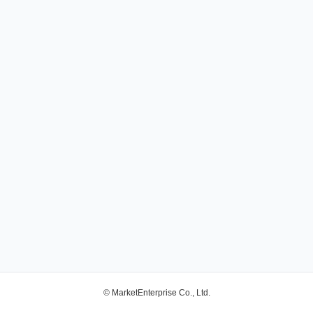
© MarketEnterprise Co., Ltd.