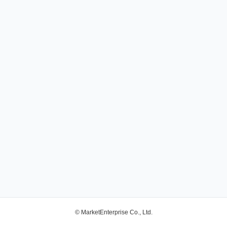
© MarketEnterprise Co., Ltd.